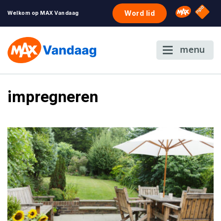
NPO S
Omroep 
Word lid
Welkom op MAX Vandaag
menu
impregneren