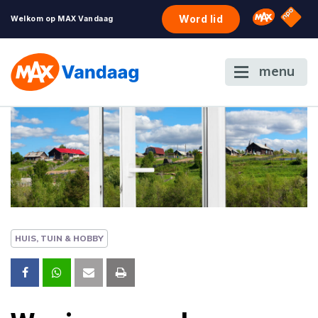
NPO S
Omroep 
Word lid
Welkom op MAX Vandaag
menu
HUIS, TUIN & HOBBY