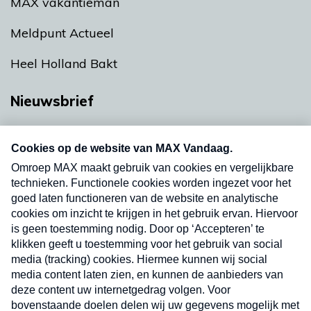
MAX vakantieman
Meldpunt Actueel
Heel Holland Bakt
Nieuwsbrief
Neem hier een gratis abonnement op onze
nieuwsbrief. Elke vrijdag- en dinsdagochtend in
uw mailbox.
Verzend