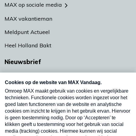
MAX op sociale media
MAX vakantieman
Meldpunt Actueel
Heel Holland Bakt
Nieuwsbrief
Neem hier een gratis abonnement op onze
nieuwsbrief. Elke vrijdag- en dinsdagochtend in
uw mailbox.
Verzend