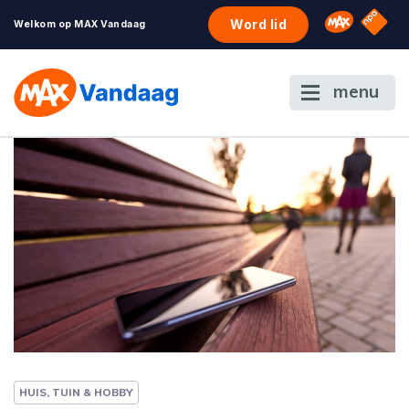
NPO S
Omroep 
Word lid
Welkom op MAX Vandaag
menu
HUIS, TUIN & HOBBY