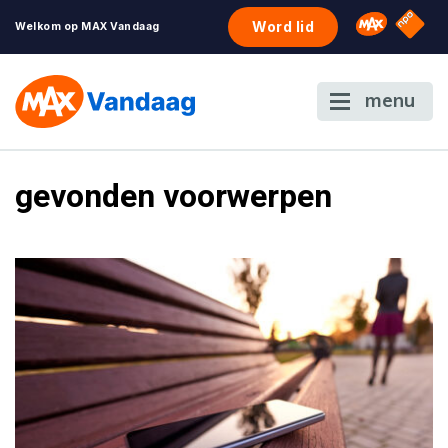
NPO S
Omroep 
Word lid
Welkom op MAX Vandaag
menu
gevonden voorwerpen