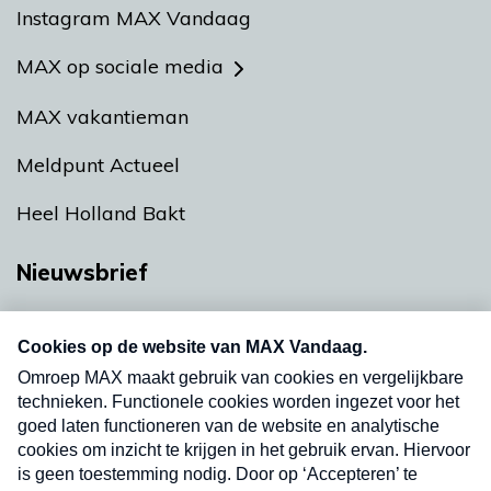
Instagram MAX Vandaag
MAX op sociale media
MAX vakantieman
Meldpunt Actueel
Heel Holland Bakt
Nieuwsbrief
Neem hier een gratis abonnement op onze
nieuwsbrief. Elke vrijdag- en dinsdagochtend in
uw mailbox.
Verzend