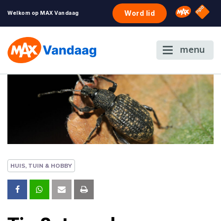
NPO S
Omroep 
Word lid
Welkom op MAX Vandaag
menu
HUIS, TUIN & HOBBY