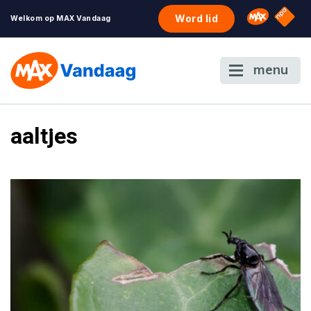
NPO S
Omroep 
Word lid
Welkom op MAX Vandaag
menu
aaltjes