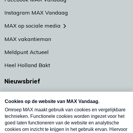
Instagram MAX Vandaag
MAX op sociale media
MAX vakantieman
Meldpunt Actueel
Heel Holland Bakt
Nieuwsbrief
Neem hier een gratis abonnement op onze
nieuwsbrief. Elke vrijdag- en dinsdagochtend in
uw mailbox.
Verzend