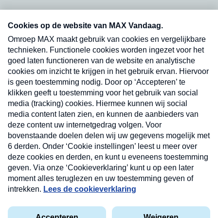
Neem hier een gratis abonnement op onze
nieuwsbrief. Elke vrijdag- en dinsdagochtend in
uw mailbox.
Verzend
Nieuwsbrief
Neem hier een gratis abonnement op onze
nieuwsbrief. Elke vrijdag- en dinsdagochtend in uw
mailbox.
Contact
Algemene voorwaarden
Privacyverklaring
Cookieverklaring