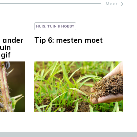
Meer
HUIS, TUIN & HOBBY
n ander
Tip 6: mesten moet
tuin
 gif