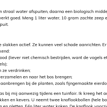
n straal water afspuiten, daarna een biologisch midd
erkt goed. Meng 1 liter water, 10 gram zachte zeep en 
puit.
e slakken actief. Ze kunnen veel schade aanrichten. E
kend:
ood (liever niet chemisch bestrijden, want de vogels et
ls);
n ze verdrinken;
verzamelen en naar het bos brengen;
aanbrengen bij de planten, zoals fijngemaakte eierd
 bij mij aanwezig tijdens een tuinfair. Ik kreeg het a
kken en kevers. U neemt twee knoflookbollen (hele bol
 en pletten. Eén liter water koken. De knoflook voorzi