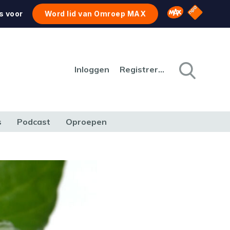
NPO Star
Omroep MAX
s voor
Word lid van Omroep MAX
Inloggen
Registreren
s
Podcast
Oproepen
CULTUUR
NATUUR & MILIEU
REIZEN & VERKEER