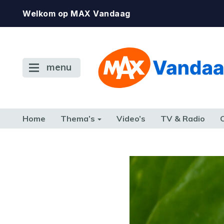
Welkom op MAX Vandaag
menu
Home
Thema’s
Video’s
TV & Radio
CONSUMENT
ETEN & DRINKEN
FAMILIE & RELATIE
GELD, W
TERUG NAAR TOEN