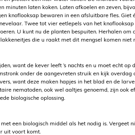
ien minuten laten koken. Laten afkoelen en zeven, bij
en knoflooksap bewaren in een afsluitbare fles. Giet é
nevelaar. Twee tot vier eetlepels van het knoflooksa
rroeren. U kunt nu de planten bespuiten. Herhalen om
lakkeneitjes die u raakt met dit mengsel komen niet 
ijden, want de kever leeft ’s nachts en u moet echt op 
mstronk onder de aangevreten struik en kijk overdag o
evers, want deze maken hapjes in het blad en de larv
taire nematoden, ook wel aaltjes genoemd, zijn ook e
oede biologische oplossing.
met een biologisch middel als het nodig is. Vergeet nie
 uit voort komt.