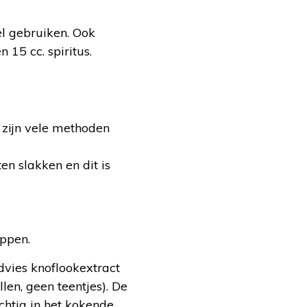
el gebruiken. Ook
15 cc. spiritus.
r zijn vele methoden
en slakken en dit is
oppen.
dvies knoflookextract
len, geen teentjes). De
chtig in het kokende