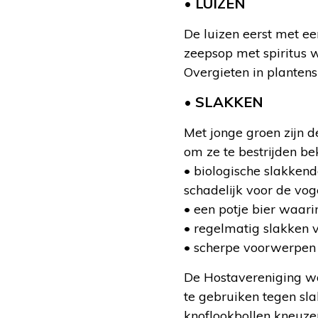
• LUIZEN
De luizen eerst met ee
zeepsop met spiritus w
Overgieten in plantens
• SLAKKEN
Met jonge groen zijn d
om ze te bestrijden be
• biologische slakkend
schadelijk voor de voge
• een potje bier waari
• regelmatig slakken 
• scherpe voorwerpen 
De Hostavereniging was
te gebruiken tegen sla
knoflookbollen kneuzen