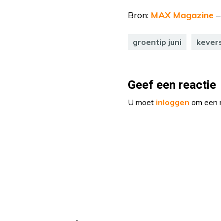
Bron:
MAX Magazine
–
groentip juni
kever
Geef een reactie
U moet
inloggen
om een r