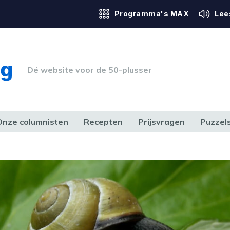
Programma's MAX
Lee
Dé website voor de 50-plusser
Onze columnisten
Recepten
Prijsvragen
Puzzel
ERK & RECHT
GEZONDHEID & SPORT
HUIS, TUIN & HOBBY
MEDIA & 