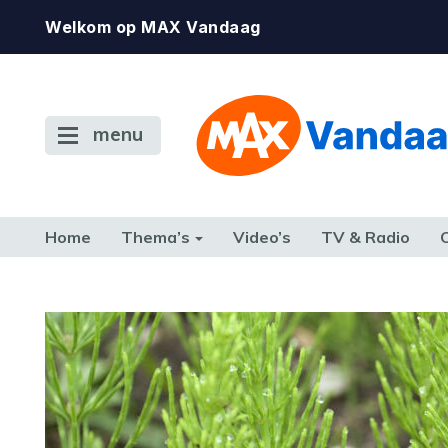
Welkom op MAX Vandaag
menu
Home
Thema’s
Video’s
TV & Radio
CONSUMENT
ETEN & DRINKEN
FAMILIE & RELATIE
GELD, W
TERUG NAAR TOEN