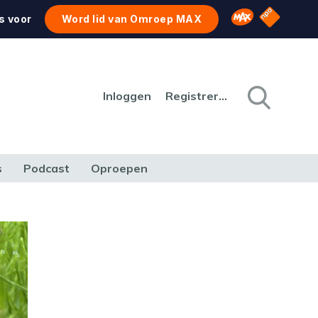
NPO Star
Omroep MAX
s voor
Word lid van Omroep MAX
Inloggen
Registreren
s
Podcast
Oproepen
CULTUUR
NATUUR & MILIEU
REIZEN & VERKEER