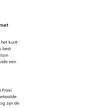
 met
 het kunt
s best
 tuin
ende een
 fraai
tgehaalde
ig zijn de