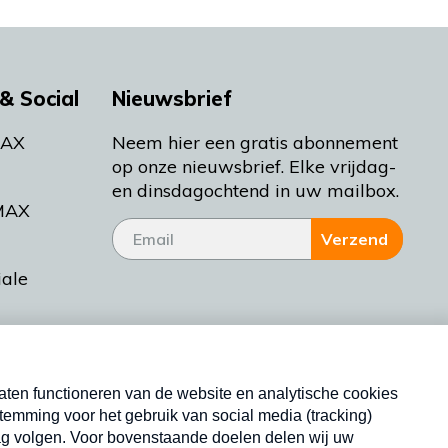
& Social
Nieuwsbrief
MAX
Neem hier een gratis abonnement
op onze nieuwsbrief. Elke vrijdag-
en dinsdagochtend in uw mailbox.
MAX
Verzend
iale
tieman
ctueel
Nieuwsbrief
d Bakt