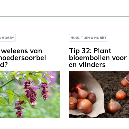
 & HOBBY
HUIS, TUIN & HOBBY
: weleens van
Tip 32: Plant
oedersoorbel
bloembollen voor 
d?
en vlinders