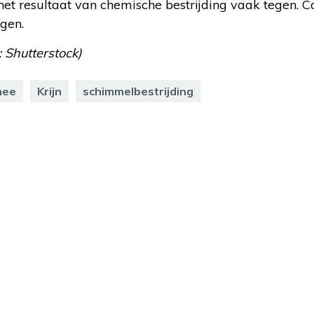
t resultaat van chemische bestrijding vaak tegen. Co
jgen.
: Shutterstock)
hee
Krijn
schimmelbestrijding