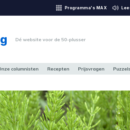
Programma's MAX
Lee
Dé website voor de 50-plusser
Onze columnisten
Recepten
Prijsvragen
Puzzel
ERK & RECHT
GEZONDHEID & SPORT
HUIS, TUIN & HOBBY
MEDIA & 