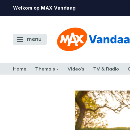
Welkom op MAX Vandaag
menu
Home
Thema’s
Video’s
TV & Radio
CONSUMENT
ETEN & DRINKEN
FAMILIE & RELATIE
GELD, W
TERUG NAAR TOEN