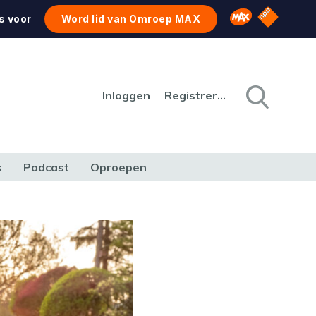
NPO Star
Omroep MAX
s voor
Word lid van Omroep MAX
Inloggen
Registreren
s
Podcast
Oproepen
CULTUUR
NATUUR & MILIEU
REIZEN & VERKEER