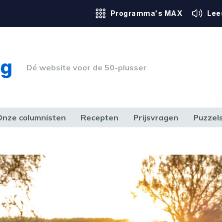
Programma's MAX
Lee
Dé website voor de 50-plusser
Onze columnisten
Recepten
Prijsvragen
Puzzel
ERK & RECHT
GEZONDHEID & SPORT
HUIS, TUIN & HOBBY
MEDIA & 