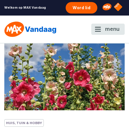
NPO S
Omroep 
Word lid
Welkom op MAX Vandaag
menu
HUIS, TUIN & HOBBY