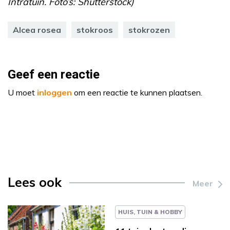
Intratuin. Foto’s: Shutterstock)
Alcea rosea
stokroos
stokrozen
Geef een reactie
U moet
inloggen
om een reactie te kunnen plaatsen.
Lees ook
Meer
HUIS, TUIN & HOBBY