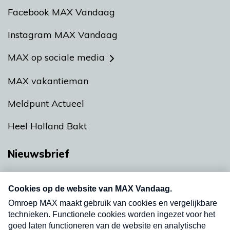
Facebook MAX Vandaag
Instagram MAX Vandaag
MAX op sociale media
MAX vakantieman
Meldpunt Actueel
Heel Holland Bakt
Nieuwsbrief
Neem hier een gratis abonnement op onze
nieuwsbrief. Elke vrijdag- en dinsdagochtend in
uw mailbox.
Verzend