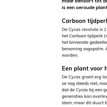
maar behoort tot de
is een oeroude plan
Carboon tijdper
De Cycas revoluta is 1
het Carboon tijdperk (
het binnenste gedeel
benaming sagopalm. Aa
worden.
Een plant voor 
De Cycas groeit erg la
ze nog steeds niet, m
dat de Cycas bij een g
generaties kan overlev
stam, maar dit duurt 