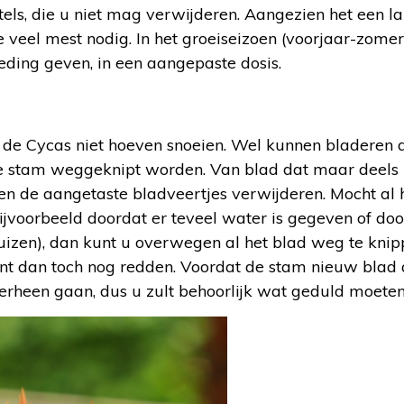
els, die u niet mag verwijderen. Aangezien het een l
te veel mest nodig. In het groeiseizoen (voorjaar-zomer
ing geven, in een aangepaste dosis.
 de Cycas niet hoeven snoeien. Wel kunnen bladeren di
 de stam weggeknipt worden. Van blad dat maar deels b
een de aangetaste bladveertjes verwijderen. Mocht al h
ijvoorbeeld doordat er teveel water is gegeven of doo
uizen), dan kunt u overwegen al het blad weg te knip
ant dan toch nog redden. Voordat de stam nieuw bla
verheen gaan, dus u zult behoorlijk wat geduld moete