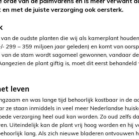
 orde van de palmvarens en is meer verwant aa
t en met de juiste verzorging ook oersterk.
k
 van de oudste planten die wij als kamerplant houden
+/- 299 – 359 miljoen jaar geleden) en komt van oorspr
te van de stam wordt sagomeel gewonnen, vandaar d
ngezien de plant giftig is, moet dit eerst behandel
het leven
ngzaam en was lange tijd behoorlijk kostbaar in de a
aar ze staan inmiddels in veel meer Nederlandse huis
oede verzorging heel oud kan worden. Zo oud zelfs da
en. Uiteindelijk kan de plant vrij hoog worden en hij
behoorlijk lang. Als zich nieuwe bladeren ontvouwen 