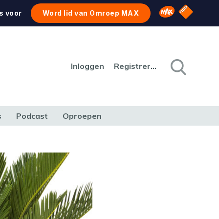
NPO Star
Omroep MAX
s voor
Word lid van Omroep MAX
Inloggen
Registreren
s
Podcast
Oproepen
CULTUUR
NATUUR & MILIEU
REIZEN & VERKEER