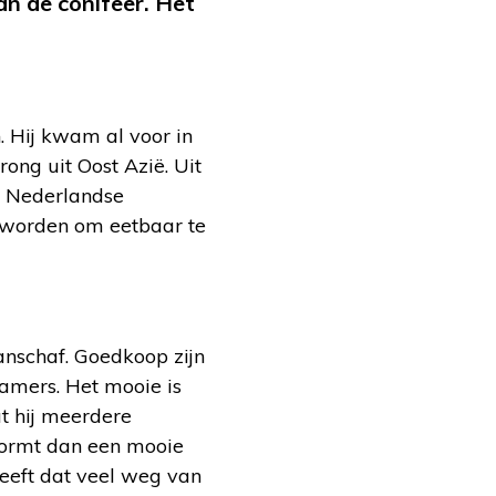
n de conifeer. Het
. Hij kwam al voor in
ong uit Oost Azië. Uit
e Nederlandse
d worden om eetbaar te
anschaf. Goedkoop zijn
kamers. Het mooie is
t hij meerdere
 vormt dan een mooie
heeft dat veel weg van