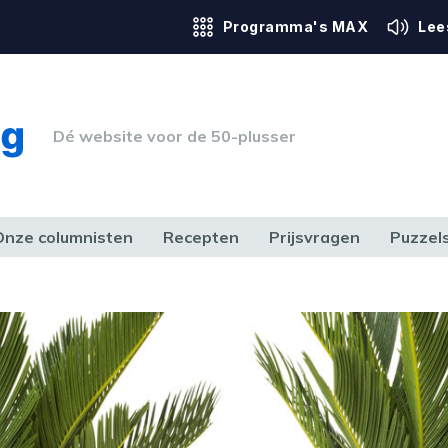
Programma's MAX
Lee
Dé website voor de 50-plusser
Onze columnisten
Recepten
Prijsvragen
Puzzel
ERK & RECHT
GEZONDHEID & SPORT
HUIS, TUIN & HOBBY
MEDIA & 