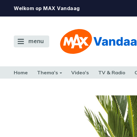
Welkom op MAX Vandaag
menu
Home
Thema’s
Video’s
TV & Radio
CONSUMENT
ETEN & DRINKEN
FAMILIE & RELATIE
GELD, W
TERUG NAAR TOEN