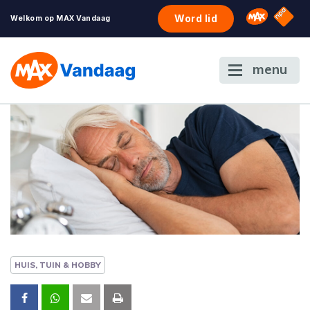
NPO S
Omroep 
Word lid
Welkom op MAX Vandaag
menu
HUIS, TUIN & HOBBY