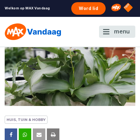
NPO S
Omroep 
Word lid
Welkom op MAX Vandaag
menu
HUIS, TUIN & HOBBY