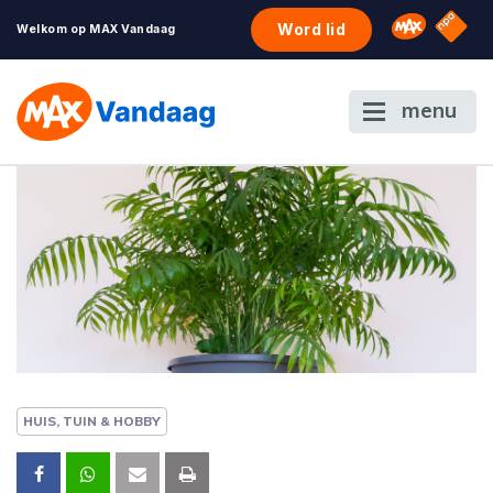
NPO S
Omroep 
Word lid
Welkom op MAX Vandaag
menu
HUIS, TUIN & HOBBY