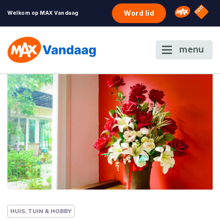
NPO S
Omroep 
Word lid
Welkom op MAX Vandaag
menu
HUIS, TUIN & HOBBY