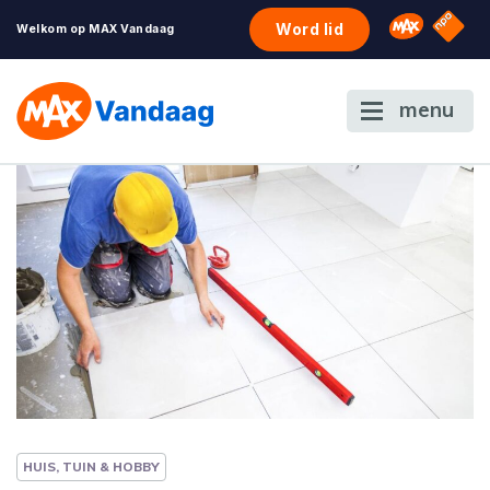
NPO S
Omroep 
Word lid
Welkom op MAX Vandaag
menu
HUIS, TUIN & HOBBY