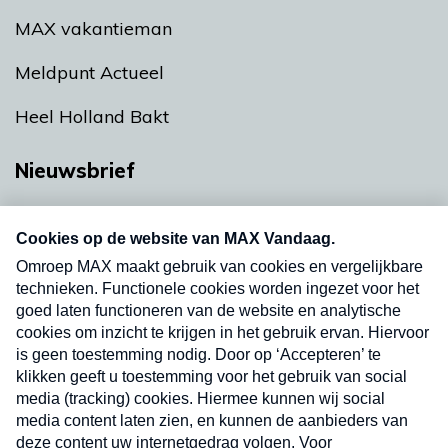
MAX vakantieman
Meldpunt Actueel
Heel Holland Bakt
Nieuwsbrief
Neem hier een gratis abonnement op onze
nieuwsbrief. Elke vrijdag- en dinsdagochtend in
uw mailbox.
Verzend