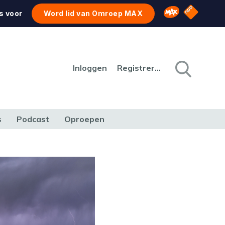
NPO Star
Omroep MAX
s voor
Word lid van Omroep MAX
Inloggen
Registreren
s
Podcast
Oproepen
CULTUUR
NATUUR & MILIEU
REIZEN & VERKEER