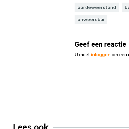
aardeweerstand
b
onweersbui
Geef een reactie
U moet
inloggen
om een r
Lees ook