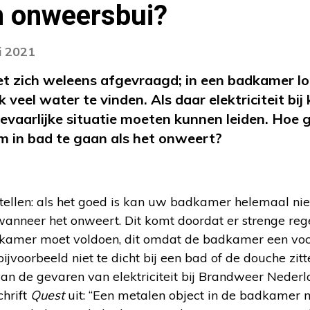
n onweersbui?
i 2021
et zich weleens afgevraagd; in een badkamer l
ok veel water te vinden. Als daar elektriciteit bi
gevaarlijke situatie moeten kunnen leiden. Hoe g
m in bad te gaan als het onweert?
 stellen: als het goed is kan uw badkamer helemaal n
 wanneer het onweert. Dit komt doordat er strenge reg
adkamer moet voldoen, dit omdat de badkamer een voch
jvoorbeeld niet te dicht bij een bad of de douche zitte
an de gevaren van elektriciteit bij Brandweer Nederl
chrift
Quest
uit: “Een metalen object in de badkamer 