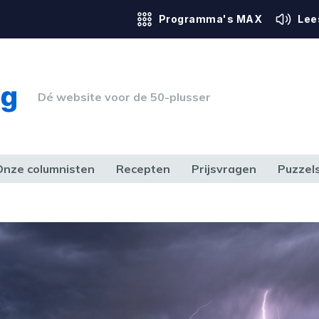
Programma's MAX
Lee
Dé website voor de 50-plusser
Onze columnisten
Recepten
Prijsvragen
Puzzel
ERK & RECHT
GEZONDHEID & SPORT
HUIS, TUIN & HOBBY
MEDIA & 