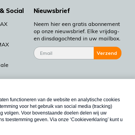
& Social
Nieuwsbrief
MAX
Neem hier een gratis abonnement
op onze nieuwsbrief. Elke vrijdag-
en dinsdagochtend in uw mailbox.
MAX
Verzend
iale
tieman
ctueel
Nieuwsbrief
d Bakt
Neem hier een gratis abonnement op onze
nieuwsbrief. Elke vrijdag- en dinsdagochtend in uw
mailbox.