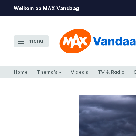
Welkom op MAX Vandaag
menu
Home
Thema’s
Video’s
TV & Radio
CONSUMENT
ETEN & DRINKEN
FAMILIE & RELATIE
GELD, W
TERUG NAAR TOEN