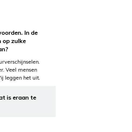
woorden. In de
n op zulke
an?
urverschijnselen.
der. Veel mensen
j leggen het uit.
t is eraan te