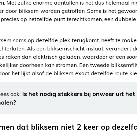
en. Met zulke enorme aantallen is het dus helemaal n
 door bliksem worden getroffen. Soms is het gewoon
precies op hetzelfde punt terechtkomen, een dubbele 
ksem soms op dezelfde plek terugkomt, heeft te make
hterlaten. Als een bliksemschicht inslaat, verandert d
ltjes raken dan elektrisch geladen, waardoor er een soo
kelijker doorheen kan stromen. Een tweede bliksemfli
or het lijkt alsof de bliksem exact dezelfde route kies
Is het nodig stekkers bij onweer uit het
ees ook:
halen?
n dat bliksem niet 2 keer op dezelfd