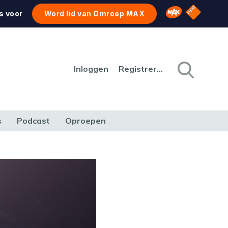
NPO Star
Omroep MAX
s voor
Word lid van Omroep MAX
Inloggen
Registreren
s
Podcast
Oproepen
CULTUUR
NATUUR & MILIEU
REIZEN & VERKEER