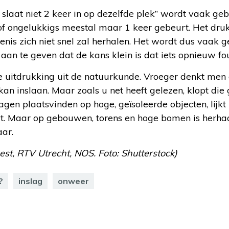
slaat niet 2 keer in op dezelfde plek” wordt vaak ge
s of ongelukkigs meestal maar 1 keer gebeurt. Het dru
nis zich niet snel zal herhalen. Het wordt dus vaak 
 aan te geven dat de kans klein is dat iets opnieuw fo
e uitdrukking uit de natuurkunde. Vroeger denkt men 
kan inslaan. Maar zoals u net heeft gelezen, klopt die
en plaatsvinden op hoge, geïsoleerde objecten, lijkt h
. Maar op gebouwen, torens en hoge bomen is herhaal
ar.
st, RTV Utrecht, NOS. Foto: Shutterstock)
?
inslag
onweer