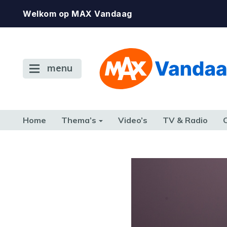
Welkom op MAX Vandaag
menu
Home
Thema’s
Video’s
TV & Radio
CONSUMENT
ETEN & DRINKEN
FAMILIE & RELATIE
GELD, W
TERUG NAAR TOEN