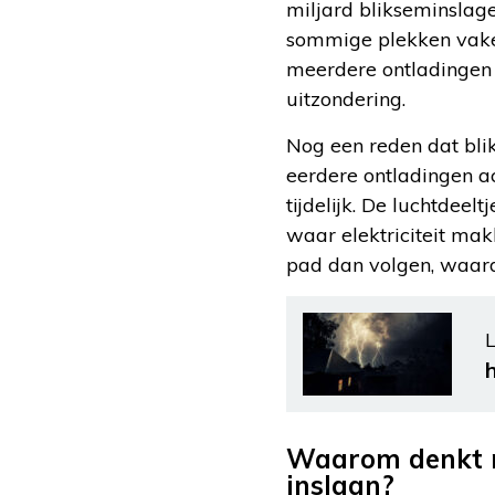
miljard blikseminslag
sommige plekken vaker
meerdere ontladingen 
uitzondering.
Nog een reden dat bli
eerdere ontladingen ac
tijdelijk. De luchtdee
waar elektriciteit mak
pad dan volgen, waardo
L
Waarom denkt me
inslaan?