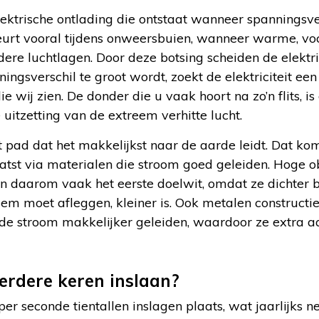
lektrische ontlading die ontstaat wanneer spanningsver
eurt vooral tijdens onweersbuien, wanneer warme, vo
udere luchtlagen. Door deze botsing scheiden de elektr
ningsverschil te groot wordt, zoekt de elektriciteit e
ie wij zien. De donder die u vaak hoort na zo’n flits, is
 uitzetting van de extreem verhitte lucht.
t pad dat het makkelijkst naar de aarde leidt. Dat kom
aatst via materialen die stroom goed geleiden. Hoge o
n daarom vaak het eerste doelwit, omdat ze dichter b
sem moet afleggen, kleiner is. Ook metalen constructie
e stroom makkelijker geleiden, waardoor ze extra aan
rdere keren inslaan?
er seconde tientallen inslagen plaats, wat jaarlijks n