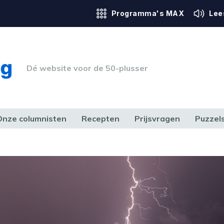
Programma's MAX
Lee
Dé website voor de 50-plusser
Onze columnisten
Recepten
Prijsvragen
Puzzel
ERK & RECHT
GEZONDHEID & SPORT
HUIS, TUIN & HOBBY
MEDIA & 