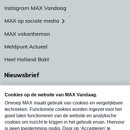
Instagram MAX Vandaag
MAX op sociale media
MAX vakantieman
Meldpunt Actueel
Heel Holland Bakt
Nieuwsbrief
Neem hier een gratis abonnement op onze
nieuwsbrief. Elke vrijdag- en dinsdagochtend in
uw mailbox.
Verzend