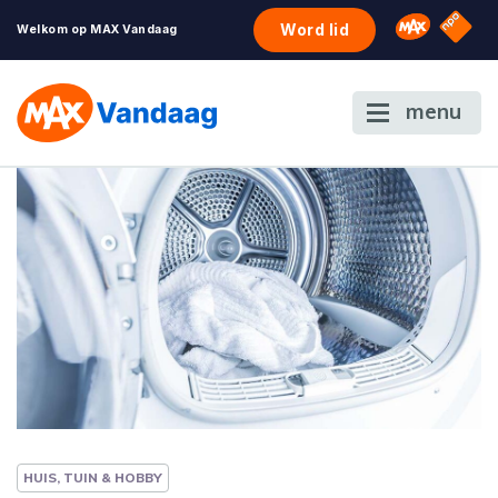
NPO S
Omroep 
Word lid
Welkom op MAX Vandaag
menu
HUIS, TUIN & HOBBY