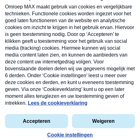
uw mailbox.
Verzend
Nieuwsbrief
Neem hier een gratis abonnement op onze
nieuwsbrief. Elke vrijdag- en dinsdagochtend in uw
mailbox.
Contact
Algemene voorwaarden
Privacyverklaring
Cookieverklaring
Kwetsbaarheid melden
privacyverklaring
Copyright © 2026 MAX Vandaag -
Omroep MAX