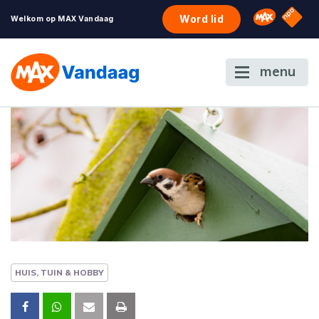
NPO S
Omroep 
Word lid
Welkom op MAX Vandaag
menu
HUIS, TUIN & HOBBY