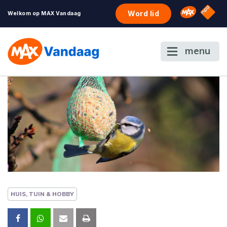
NPO S
Omroep 
Word lid
Welkom op MAX Vandaag
menu
HUIS, TUIN & HOBBY