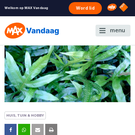
NPO S
Omroep 
Word lid
Welkom op MAX Vandaag
menu
HUIS, TUIN & HOBBY