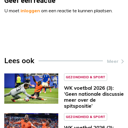
Geef een reactie
U moet
inloggen
om een reactie te kunnen plaatsen.
Lees ook
Meer
GEZONDHEID & SPORT
WK voetbal 2026 (3):
‘Geen nationale discussie
meer over de
spitspositie’
GEZONDHEID & SPORT
WK voetbal 2026 (2):