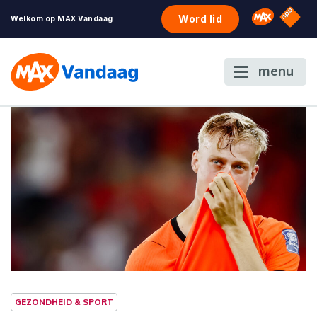
NPO S
Omroep 
Word lid
Welkom op MAX Vandaag
menu
GEZONDHEID & SPORT