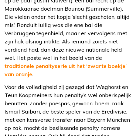
op de paal (Justin Kluivert), een bal recht op de
Marokkaanse doelman Bounou (Summerville).
Die vielen onder het kopje ‘slecht geschoten, altijd
mis.’ Ronduit lullig was die ene bal die
Verbruggen tegenhield, maar er vervolgens met
zijn hak alsnog intikte. Als iemand zoiets niet
verdiend had, dan deze nieuwe nationale held
wel. Het paste wel in het beeld van de
traditionele penaltyserie uit het ‘zwarte boekje’
van oranje
.
Voor de volledigheid zij gezegd dat Weghorst en
Teun Koopmeiners hun penalty’s wel onberispelijk
benutten. Zonder poespas, gewoon: boem, raak.
Ismail Saibari, de beste speler van de Eredivisie,
met een kersverse transfer naar Bayern München
op zak, mocht de beslissende penalty namens