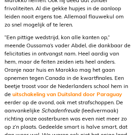
Marokko nemen. Ook hij deed dat zonder
frivoliteiten. Al die gekke hupjes in de aanloop
leiden nooit ergens toe. Allemaal flauwekul om
zo snel mogelijk af te leren.
“Een pittige wedstrijd, kon alle kanten op,”
meende Oussama’s vader Abdel, die dankbaar de
felicitaties in ontvangst nam. Heel aardig van
hem, maar de feiten zeiden iets heel anders.
Oranje naar huis en Marokko mag het gaan
opnemen tegen Canada in de kwartfinales. Een
beetje troost voor de Nederlanders school hem in
de
uitschakeling van Duitsland door Paraguay
eerder op de avond, ook met strafschoppen. De
aanvankelijke
Schadenfreude
(leedvermaak)
richting onze oosterburen was even niet meer zo
op z’n plaats. Gedeelde smart is halve smart, dat
dan weer wel. We waren ook niet het enige land