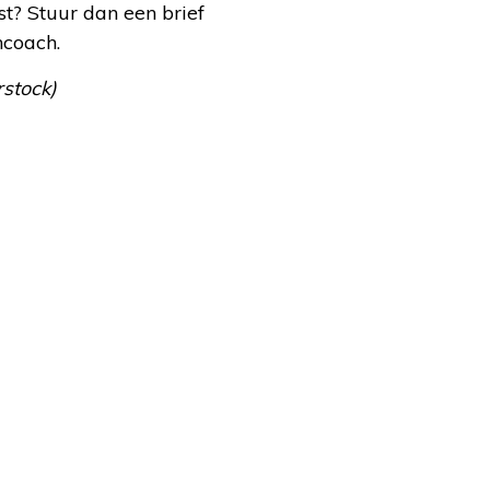
t? Stuur dan een brief
ncoach.
rstock)