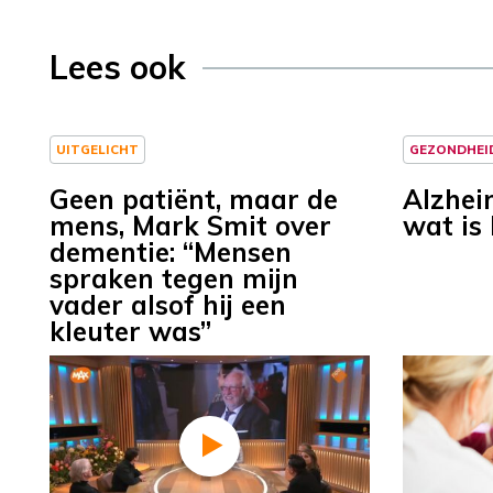
Lees ook
UITGELICHT
GEZONDHEI
Geen patiënt, maar de
Alzhei
mens, Mark Smit over
wat is 
dementie: “Mensen
spraken tegen mijn
vader alsof hij een
kleuter was”