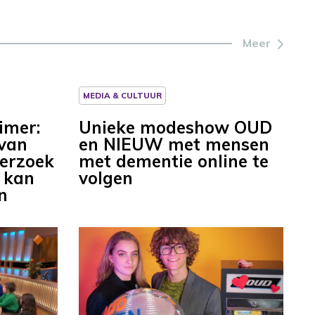
Meer
MEDIA & CULTUUR
imer:
Unieke modeshow OUD
 van
en NIEUW met mensen
derzoek
met dementie online te
 kan
volgen
n