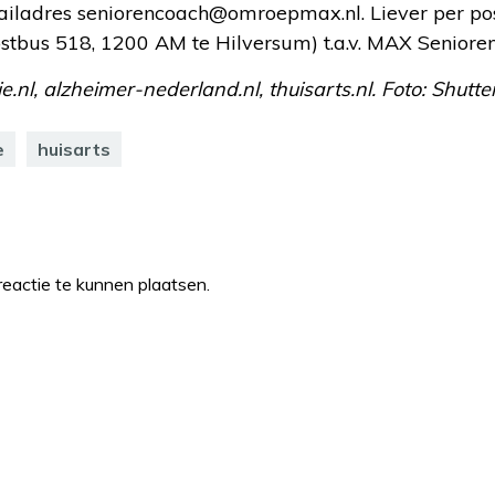
iladres seniorencoach@omroepmax.nl. Liever per pos
bus 518, 1200 AM te Hilversum) t.a.v. MAX Seniore
e.nl, alzheimer-nederland.nl, thuisarts.nl. Foto: Shutte
e
huisarts
eactie te kunnen plaatsen.