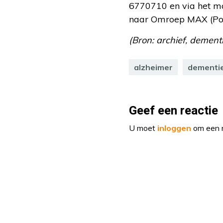
6770710 en via het ma
naar Omroep MAX (Post
(Bron: archief, dementi
alzheimer
dementi
Geef een reactie
U moet
inloggen
om een r