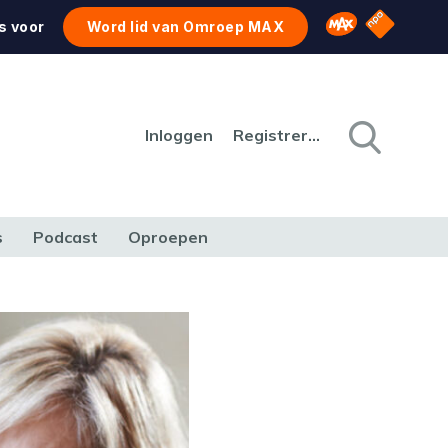
NPO Star
Omroep MAX
s voor
Word lid van Omroep MAX
Inloggen
Registreren
s
Podcast
Oproepen
CULTUUR
NATUUR & MILIEU
REIZEN & VERKEER