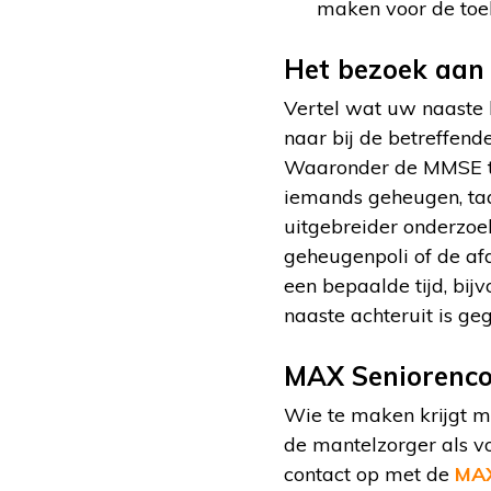
maken voor de toe
Het bezoek aan 
Vertel wat uw naaste 
naar bij de betreffend
Waaronder de MMSE test
iemands geheugen, taa
uitgebreider onderzoe
geheugenpoli of de af
een bepaalde tijd, bi
naaste achteruit is ge
MAX Seniorenc
Wie te maken krijgt me
de mantelzorger als v
contact op met de
MAX