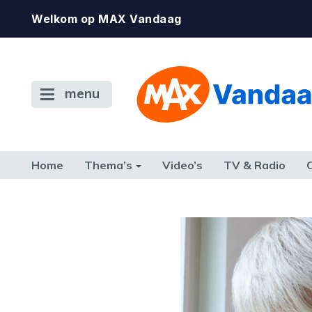
Welkom op MAX Vandaag
menu
Home
Thema’s
Video’s
TV & Radio
CONSUMENT
ETEN & DRINKEN
FAMILIE & RELATIE
GELD, W
TERUG NAAR TOEN