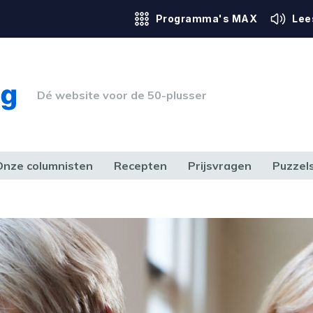
Programma's MAX
Lee
Dé website voor de 50-plusser
Onze columnisten
Recepten
Prijsvragen
Puzzel
ERK & RECHT
GEZONDHEID & SPORT
HUIS, TUIN & HOBBY
MEDIA & 