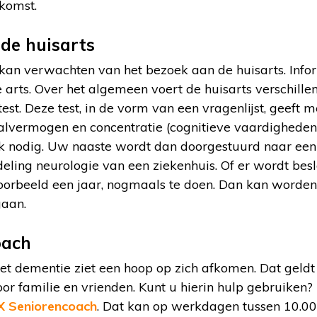
komst.
de huisarts
kan verwachten van het bezoek aan de huisarts. Info
e arts. Over het algemeen voert de huisarts verschille
. Deze test, in de vorm van een vragenlijst, geeft me
lvermogen en concentratie (cognitieve vaardigheden)
k nodig. Uw naaste wordt dan doorgestuurd naar een s
deling neurologie van een ziekenhuis. Of er wordt be
jvoorbeeld een jaar, nogmaals te doen. Dan kan worde
gaan.
oach
t dementie ziet een hoop op zich afkomen. Dat geldt 
oor familie en vrienden. Kunt u hierin hulp gebruike
 Seniorencoach
. Dat kan op werkdagen tussen 10.00