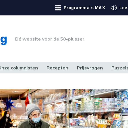
Programma's MAX
Lee
Dé website voor de 50-plusser
Onze columnisten
Recepten
Prijsvragen
Puzzel
ERK & RECHT
GEZONDHEID & SPORT
HUIS, TUIN & HOBBY
MEDIA & 