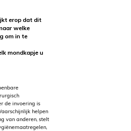
jkt erop dat dit
 maar welke
ig om in te
elk mondkapje u
penbare
rurgisch
 de invoering is
aarschijnlijk helpen
 van anderen, stelt
ygiënemaatregelen,