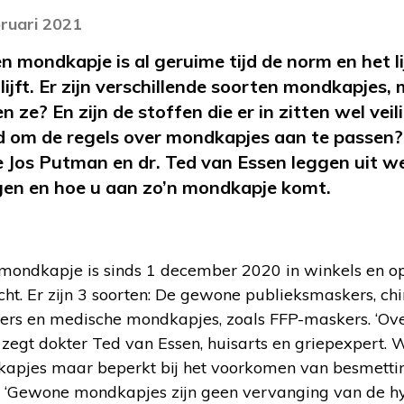
bruari 2021
 mondkapje is al geruime tijd de norm en het li
lijft. Er zijn verschillende soorten mondkapjes,
 ze? En zijn de stoffen die er in zitten wel veil
jd om de regels over mondkapjes aan te passen?
e Jos Putman en dr. Ted van Essen leggen uit w
gen en hoe u aan zo’n mondkapje komt.
mondkapje is sinds 1 december 2020 in winkels en o
ht. Er zijn 3 soorten: De gewone publieksmaskers, chi
s en medische mondkapjes, zoals FFP-maskers. ‘Over
zegt dokter Ted van Essen, huisarts en griepexpert. W
apjes maar beperkt bij het voorkomen van besmetting
: ‘Gewone mondkapjes zijn geen vervanging van de h