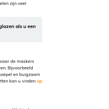
elen zijn veel
glazen als u een
n waar de maskers
en. Bijvoorbeeld
 soepel en buigzaam
itten kan u vinden
op