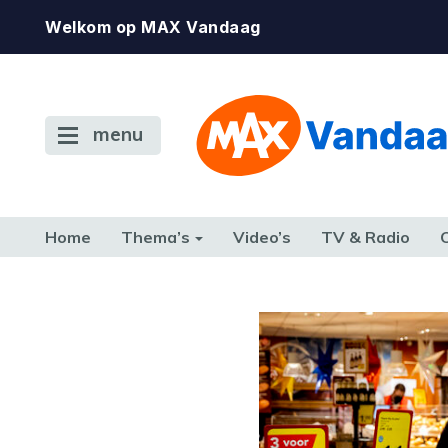
Welkom op MAX Vandaag
menu
Home
Thema’s
Video’s
TV & Radio
CONSUMENT
ETEN & DRINKEN
FAMILIE & RELATIE
GELD, W
TERUG NAAR TOEN