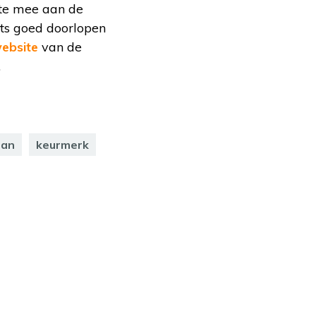
kte mee aan de
ests goed doorlopen
ebsite
van de
.
man
keurmerk