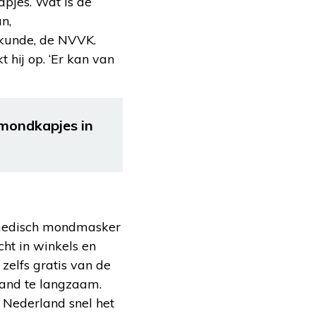
pjes. Wat is de
n,
skunde, de NVVK.
 hij op. ‘Er kan van
mondkapjes in
 medisch mondmasker
cht in winkels en
zelfs gratis van de
land te langzaam.
 Nederland snel het