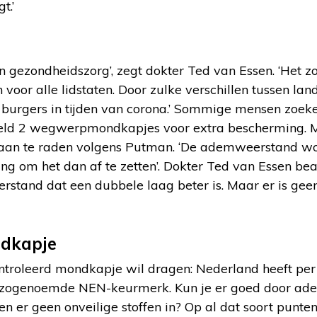
t.’
én gezondheidszorg’, zegt dokter Ted van Essen. ‘Het 
ijn voor alle lidstaten. Door zulke verschillen tussen l
burgers in tijden van corona.’ Sommige mensen zoeken
eeld 2 wegwerpmondkapjes voor extra bescherming. 
aan te raden volgens Putman. ‘De ademweerstand wor
iging om het dan af te zetten’. Dokter Ted van Essen b
rstand dat een dubbele laag beter is. Maar er is gee
dkapje
ntroleerd mondkapje wil dragen: Nederland heeft per
 zogenoemde NEN-keurmerk. Kun je er goed door ade
n er geen onveilige stoffen in? Op al dat soort punt