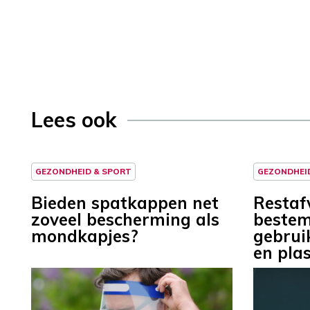
Lees ook
GEZONDHEID & SPORT
GEZONDHEI
Bieden spatkappen net
Restafv
zoveel bescherming als
bestem
mondkapjes?
gebrui
en pla