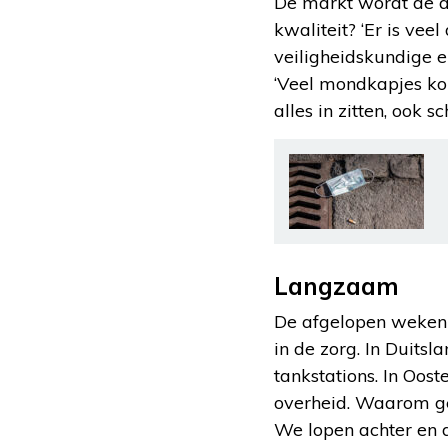
De markt wordt de 
kwaliteit? ‘Er is ve
veiligheidskundige 
‘Veel mondkapjes kome
alles in zitten, ook sc
Langzaam
De afgelopen weken 
in de zorg. In Duitsl
tankstations. In Oos
overheid. Waarom geb
We lopen achter en 