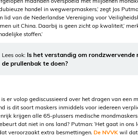
afgelopen maanden overspoeld met miljoenen mondka
el dubieuze handel in wegwerpmaskers,’ zegt Jos Putma
en lid van de Nederlandse Vereniging voor Veiligheid
n uit China. Daarbij is geen zicht op kwaliteit,’ merkt
hadelijke stoffen.’
Is het verstandig om rondzwervende 
Lees ook:
de prullenbak te doen?
is er volop gediscussieerd over het dragen van een
and is dit soort maskers inmiddels voor iedereen verpli
tenrijk krijgen alle 65-plussers medische mondmaskers 
eurt dat niet in ons land? Putman: ‘Het gaat in ons 
dat veroorzaakt extra besmettingen.
De NVVK
wil dat