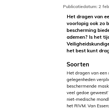
Publicatiedatum: 2 fe
Het dragen van een
voorlopig ook zo b
bescherming bieden
ademen? Is het ti
Veiligheidskundig
het best kunt dra
Soorten
Het dragen van een 
gelegenheden verplic
beschermende masker
veel gedoe geweest’ 
niet-medische mondk
het RIVM. Van Essen