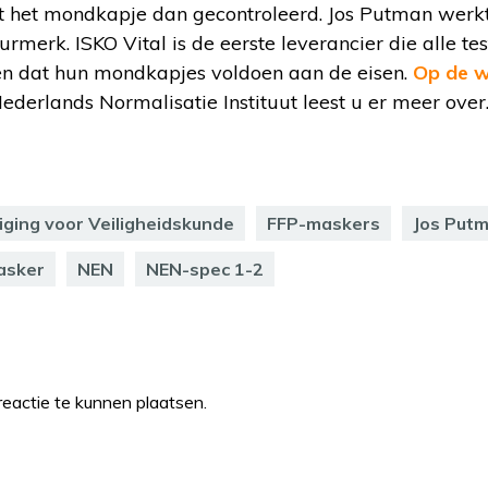
dt het mondkapje dan gecontroleerd. Jos Putman wer
eurmerk. ISKO Vital is de eerste leverancier die alle t
en dat hun mondkapjes voldoen aan de eisen.
Op de w
Nederlands Normalisatie Instituut leest u er meer over
ging voor Veiligheidskunde
FFP-maskers
Jos Put
sker
NEN
NEN-spec 1-2
eactie te kunnen plaatsen.