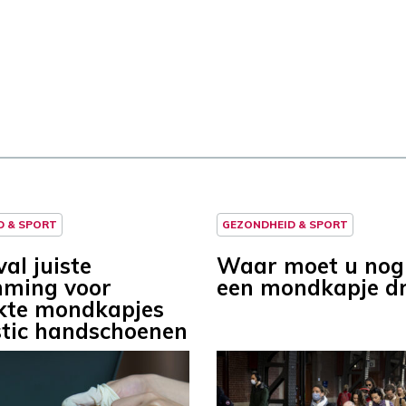
D & SPORT
GEZONDHEID & SPORT
al juiste
Waar moet u nog
ming voor
een mondkapje d
kte mondkapjes
stic handschoenen