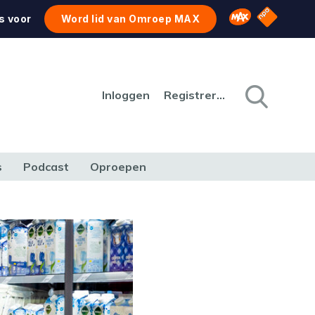
NPO Star
Omroep MAX
s voor
Word lid van Omroep MAX
Inloggen
Registreren
s
Podcast
Oproepen
CULTUUR
NATUUR & MILIEU
REIZEN & VERKEER