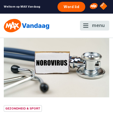
NPO S
Omroep 
Word lid
Welkom op MAX Vandaag
menu
GEZONDHEID & SPORT