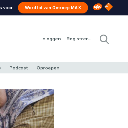
NPO Star
Omroep MAX
s voor
Word lid van Omroep MAX
Inloggen
Registreren
s
Podcast
Oproepen
CULTUUR
NATUUR & MILIEU
REIZEN & VERKEER