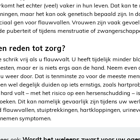
mt het echter (veel) vaker in hun leven. Dat kan t
ngen, maar het kan ook genetisch bepaald zijn. In da
aal gen voor flauwvallen. Vrouwen zijn vaak gevoel
de puberteit of tijdens menstruatie of zwangerschapp
en reden tot zorg?
chrik vrij als u flauwvalt. U heeft tijdelijk minder b
esten, maar er is niets ergs aan de hand. Neem even d
 u weer door. Dat is tenminste zo voor de meeste men
n wel degelijk duiden op iets ernstigs, zoals hartpro
hard valt – met het risico op een hersenschudding – 
eken. Dit kan namelijk gevaarlijk zijn tijdens uw werk
d flauwvallen, stuiptrekkingen, hartkloppingen, urine
 te nemen symptomen.
Wordt het weleens zwart voor uw ogen
ees ook: