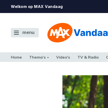
Welkom op MAX Vandaag
menu
Home
Thema’s
Video’s
TV & Radio
CONSUMENT
ETEN & DRINKEN
FAMILIE & RELATIE
GELD, W
TERUG NAAR TOEN