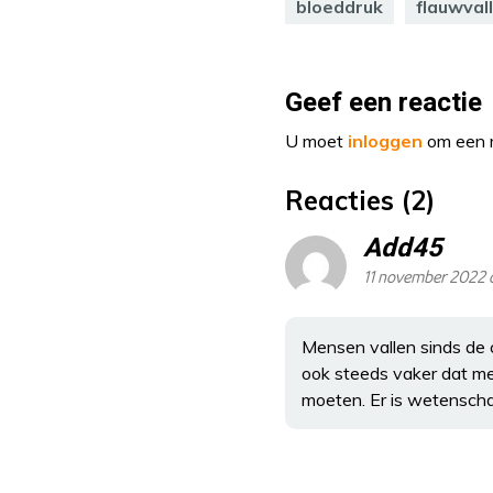
bloeddruk
flauwval
Geef een reactie
U moet
inloggen
om een r
Reacties (2)
Add45
11 november 2022 o
Mensen vallen sinds de c
ook steeds vaker dat me
moeten. Er is wetenscha