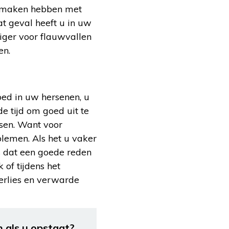
e maken hebben met
t geval heeft u in uw
iger voor flauwvallen
en.
loed in uw hersenen, u
e tijd om goed uit te
sen. Want voor
blemen. Als het u vaker
is dat een goede reden
 of tijdens het
verlies en verwarde
 als u opstaat?