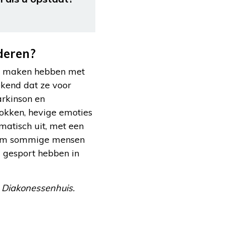
deren?
 te maken hebben met
ekend dat ze voor
arkinson en
okken, hevige emoties
atisch uit, met een
arom sommige mensen
l gesport hebben in
 Diakonessenhuis.