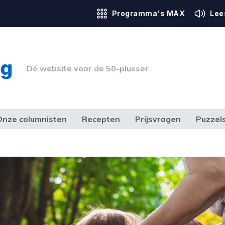
Programma's MAX
Lee
Dé website voor de 50-plusser
Onze columnisten
Recepten
Prijsvragen
Puzzel
ERK & RECHT
GEZONDHEID & SPORT
HUIS, TUIN & HOBBY
MEDIA & 