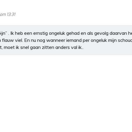
om 13:31
pijn” . Ik heb een ernstig ongeluk gehad en als gevolg daarvan h
n flauw viel. En nu nog wanneer iemand per ongeluk mijn schou
, moet ik snel gaan zitten anders val ik..