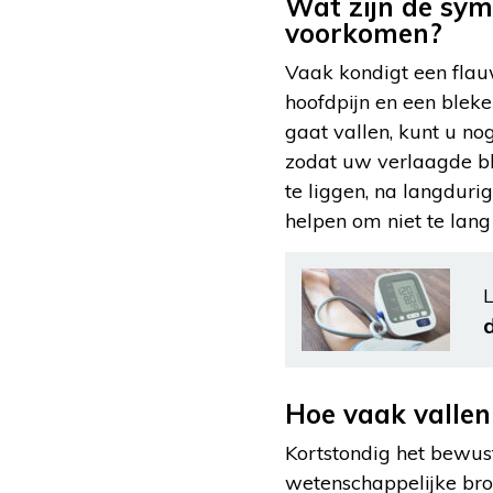
Wat zijn de sym
voorkomen?
Vaak kondigt een flauw
hoofdpijn en een blek
gaat vallen, kunt u n
zodat uw verlaagde b
te liggen, na langduri
helpen om niet te lang 
L
Hoe vaak valle
Kortstondig het bewus
wetenschappelijke bron