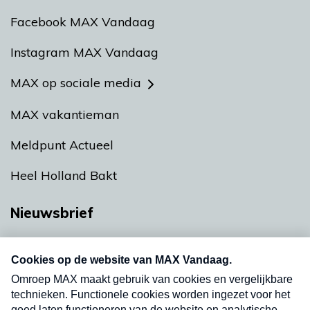
Facebook MAX Vandaag
Instagram MAX Vandaag
MAX op sociale media
MAX vakantieman
Meldpunt Actueel
Heel Holland Bakt
Nieuwsbrief
Neem hier een gratis abonnement op onze
nieuwsbrief. Elke vrijdag- en dinsdagochtend in
uw mailbox.
Verzend