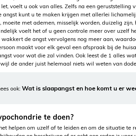
et, voelt u ook van alles. Zelfs na een geruststelling va
angst kunt u te maken krijgen met allerlei lichamelij
, moeite met ademen, misselijk worden, duizelig zijn, h
indelijk voelt het of u geen controle meer over uzelf h
t wakkert de angst vervolgens nog meer aan, waardoor
rsoon maakt voor elk geval een afspraak bij de huisar
t angst voor wat die zal vinden. Ook leest de 1 alles wa
erwijl de ander juist helemaal niets wil weten van dodel
Wat is slaapangst en hoe komt u er we
ees ook:
ypochondrie te doen?
het helpen om uzelf af te leiden en om de situatie te r
ijhouden en beschrijven of er echt een reden is voor