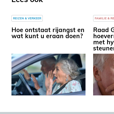
REIZEN & VERKEER
FAMILIE & R
Hoe ontstaat rijangst en
Raad G
wat kunt u eraan doen?
hoever
met hy
steune