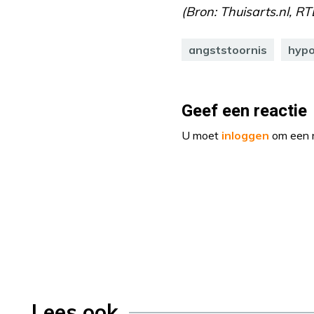
(Bron: Thuisarts.nl, R
angststoornis
hypo
Geef een reactie
U moet
inloggen
om een r
Lees ook