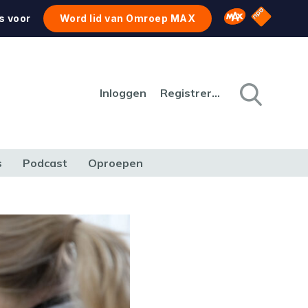
NPO Star
Omroep MAX
s voor
Word lid van Omroep MAX
Inloggen
Registreren
s
Podcast
Oproepen
CULTUUR
NATUUR & MILIEU
REIZEN & VERKEER