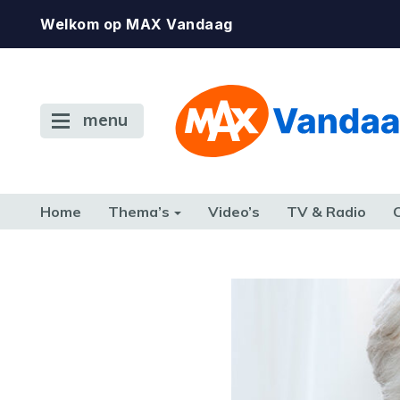
Welkom op MAX Vandaag
menu
Home
Thema’s
Video’s
TV & Radio
CONSUMENT
ETEN & DRINKEN
FAMILIE & RELATIE
GELD, W
TERUG NAAR TOEN