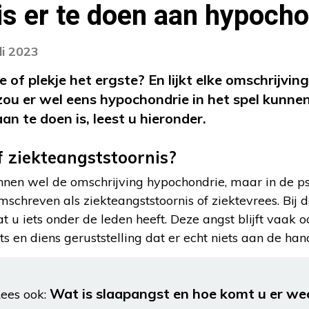
 is er te doen aan hypoch
li 2023
je of plekje het ergste? En lijkt elke omschrijvi
zou er wel eens hypochondrie in het spel kunnen
n te doen is, leest u hieronder.
 ziekteangststoornis?
en wel de omschrijving hypochondrie, maar in de ps
chreven als ziekteangststoornis of ziektevrees. Bij d
 u iets onder de leden heeft. Deze angst blijft vaak
 en diens geruststelling dat er echt niets aan de hand
Wat is slaapangst en hoe komt u er we
ees ook: