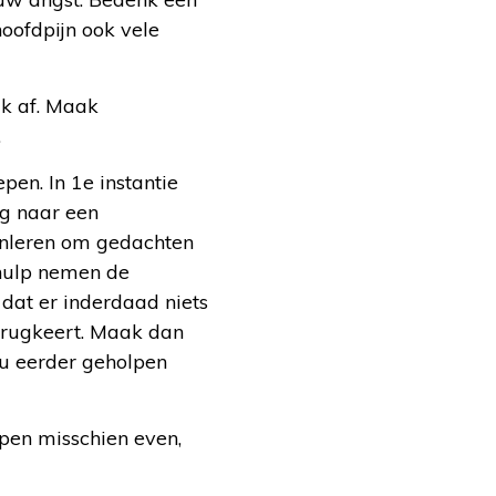
oofdpijn ook vele
ak af. Maak
.
pen. In 1e instantie
ng naar een
nleren om gedachten
 hulp nemen de
dat er inderdaad niets
terugkeert. Maak dan
 u eerder geholpen
lpen misschien even,