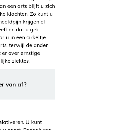
n een arts blijft u zich
ke klachten. Zo kunt u
oofdpijn krijgen of
eeft en dat u gek
 u in een cirkeltje
ts, terwijl de ander
t er over ernstige
ijke ziektes.
er van af?
elativeren. U kunt
 uw angst. Bedenk een