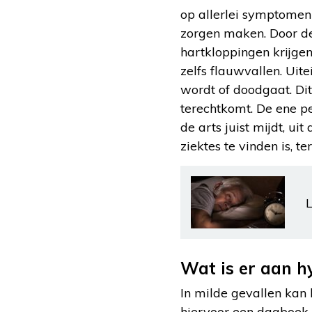
op allerlei symptomen l
zorgen maken. Door de 
hartkloppingen krijgen
zelfs flauwvallen. Uite
wordt of doodgaat. Di
terechtkomt. De ene pe
de arts juist mijdt, ui
ziektes te vinden is, t
L
Wat is er aan h
In milde gevallen kan 
hiervoor een dagboek b