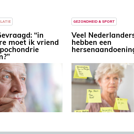
ELATIE
GEZONDHEID & SPORT
evraagd: “in
Veel Nederlander
re moet ik vriend
hebben een
pochondrie
hersenaandoenin
n?”