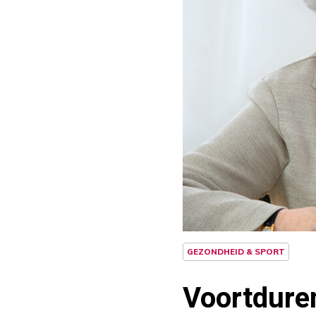
GEZONDHEID & SPORT
Voortduren