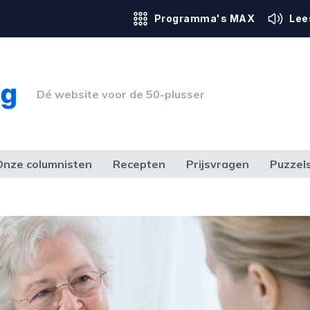
Programma's MAX
Lee
Dé website voor de 50-plusser
Onze columnisten
Recepten
Prijsvragen
Puzzel
ERK & RECHT
GEZONDHEID & SPORT
HUIS, TUIN & HOBBY
MEDIA & 