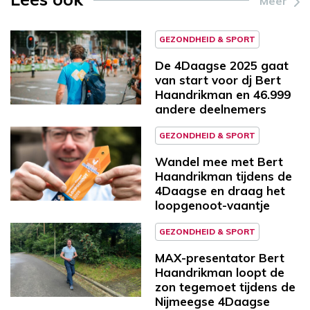
Meer
GEZONDHEID & SPORT
De 4Daagse 2025 gaat
van start voor dj Bert
Haandrikman en 46.999
andere deelnemers
GEZONDHEID & SPORT
Wandel mee met Bert
Haandrikman tijdens de
4Daagse en draag het
loopgenoot-vaantje
GEZONDHEID & SPORT
MAX-presentator Bert
Haandrikman loopt de
zon tegemoet tijdens de
Nijmeegse 4Daagse