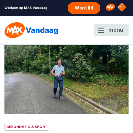
NPO S
Omroep 
Word lid
Welkom op MAX Vandaag
menu
GEZONDHEID & SPORT