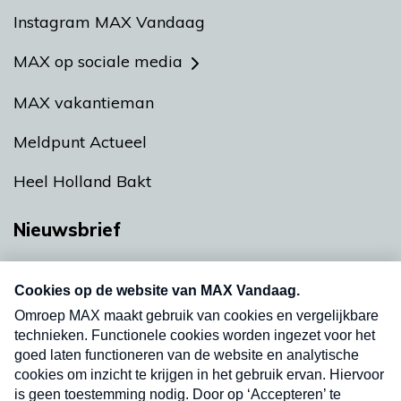
Instagram MAX Vandaag
MAX op sociale media
MAX vakantieman
Meldpunt Actueel
Heel Holland Bakt
Nieuwsbrief
Neem hier een gratis abonnement op onze
nieuwsbrief. Elke vrijdag- en dinsdagochtend in
uw mailbox.
Verzend