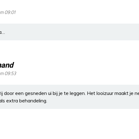
om 09:01
ma…
hand
om 09:53
j door een gesneden ui bij je te leggen. Het looizuur maakt je n
ls extra behandeling.