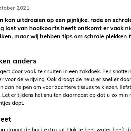
oktober 2021
n kan uitdraaien op een pijnlijke, rode en schral
ig last van hooikoorts heeft ontkomt er vaak n
ken, maar wij hebben tips om schrale plekken t
ken anders
gert door vaak te snuiten in een zakdoek. Een snotteri
voor de wrijving. Ook droogt de neus er sneller door u
an dan helpen om voor zachtere tissues te kiezen, lief
n. Let er tijdens het snuiten daarnaast op dat u zo min 
htjes dept.
heet
ng droogt de huid extra uit. Ook te heet water heeft dit