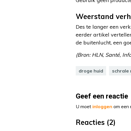
Gebruik geen producten
Weerstand ver
Des te langer een verk
eerder artikel vertell
de buitenlucht, een g
(Bron: HLN, Santé, Info
droge huid
schrale
Geef een reactie
U moet
inloggen
om een r
Reacties (2)