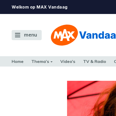
Welkom op MAX Vandaag
menu
Home
Thema’s
Video’s
TV & Radio
CONSUMENT
ETEN & DRINKEN
FAMILIE & RELATIE
GELD, W
TERUG NAAR TOEN