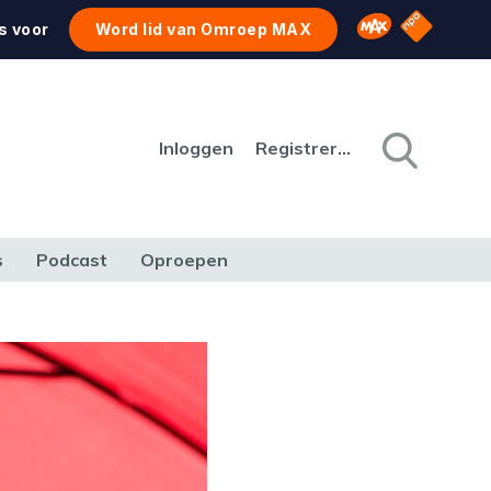
NPO Star
Omroep MAX
s voor
Word lid van Omroep MAX
Inloggen
Registreren
s
Podcast
Oproepen
CULTUUR
NATUUR & MILIEU
REIZEN & VERKEER