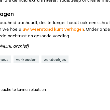
 die de huid extra irriteren, zoals zeep of crème met
hogen
oudheid aanhoudt, des te langer houdt ook een schral
en we hoe u
uw weerstand kunt verhogen
. Onder and
oede nachtrust en gezonde voeding.
Nu.nl, archief)
 neus
verkouden
zakdoekjes
eactie te kunnen plaatsen.