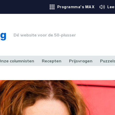
Programma's MAX
Lee
Dé website voor de 50-plusser
Onze columnisten
Recepten
Prijsvragen
Puzzel
ERK & RECHT
GEZONDHEID & SPORT
HUIS, TUIN & HOBBY
MEDIA & 