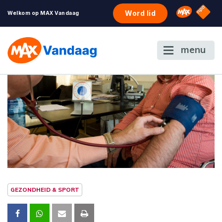
NPO S
Omroep 
Word lid
Welkom op MAX Vandaag
menu
GEZONDHEID & SPORT