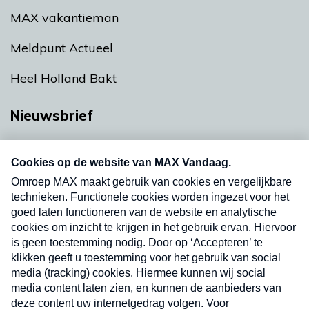
MAX vakantieman
Meldpunt Actueel
Heel Holland Bakt
Nieuwsbrief
Neem hier een gratis abonnement op onze
nieuwsbrief. Elke vrijdag- en dinsdagochtend in
uw mailbox.
Verzend