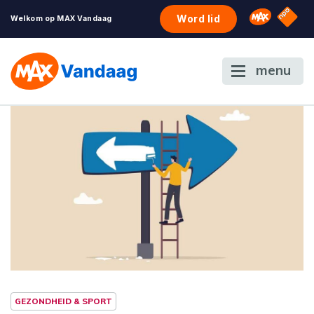
NPO S
Omroep 
Word lid
Welkom op MAX Vandaag
menu
GEZONDHEID & SPORT