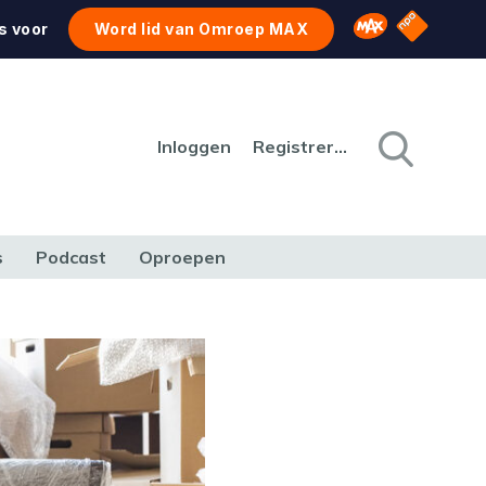
NPO Star
Omroep MAX
s voor
Word lid van Omroep MAX
Inloggen
Registreren
s
Podcast
Oproepen
CULTUUR
NATUUR & MILIEU
REIZEN & VERKEER