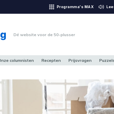
Programma's MAX
Lee
Dé website voor de 50-plusser
Onze columnisten
Recepten
Prijsvragen
Puzzel
ERK & RECHT
GEZONDHEID & SPORT
HUIS, TUIN & HOBBY
MEDIA & 