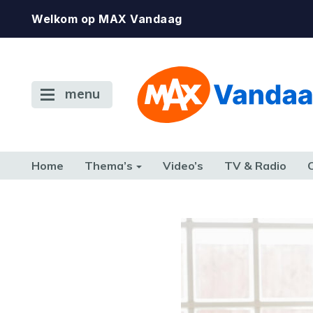
Welkom op MAX Vandaag
menu
Home
Thema’s
Video’s
TV & Radio
CONSUMENT
ETEN & DRINKEN
FAMILIE & RELATIE
GELD, W
TERUG NAAR TOEN