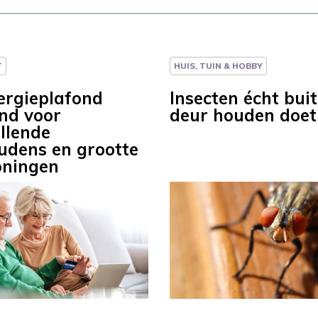
T
HUIS, TUIN & HOBBY
ergieplafond
Insecten écht bui
nd voor
deur houden doet
illende
udens en grootte
oningen