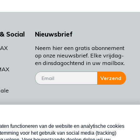
& Social
Nieuwsbrief
MAX
Neem hier een gratis abonnement
op onze nieuwsbrief. Elke vrijdag-
en dinsdagochtend in uw mailbox.
MAX
Verzend
iale
tieman
ctueel
Nieuwsbrief
d Bakt