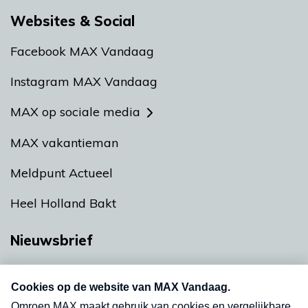
Websites & Social
Facebook MAX Vandaag
Instagram MAX Vandaag
MAX op sociale media
MAX vakantieman
Meldpunt Actueel
Heel Holland Bakt
Nieuwsbrief
Neem hier een gratis abonnement op onze
nieuwsbrief. Elke vrijdag- en dinsdagochtend in
uw mailbox.