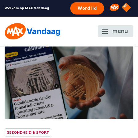
NPO S
Omroep 
Word lid
Welkom op MAX Vandaag
menu
GEZONDHEID & SPORT