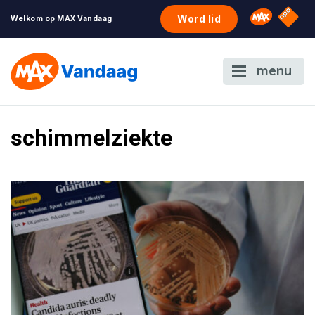
NPO S
Omroep 
Word lid
Welkom op MAX Vandaag
menu
schimmelziekte