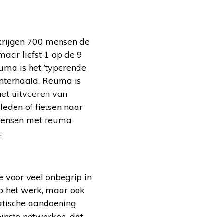
krijgen 700 mensen de
aar liefst 1 op de 9
uma is het ’typerende
chterhaald. Reuma is
het uitvoeren van
eden of fietsen naar
 mensen met reuma
.
e voor veel onbegrip in
op het werk, maar ook
atische aandoening
inste netwerken, dat