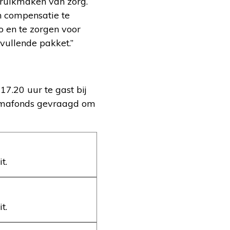
ruikmaken van zorg.
n compensatie te
o en te zorgen voor
vullende pakket.”
7.20 uur te gast bij
eumafonds gevraagd om
t.
t.