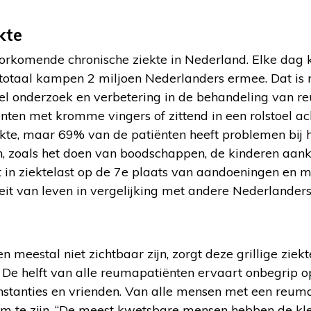
kte
rkomende chronische ziekte in Nederland. Elke dag 
totaal kampen 2 miljoen Nederlanders ermee. Dat is m
el onderzoek en verbetering in de behandeling van re
nten met kromme vingers of zittend in een rolstoel a
ekte, maar 69% van de patiënten heeft problemen bij 
n, zoals het doen van boodschappen, de kinderen aankl
 in ziektelast op de 7e plaats van aandoeningen en
eit van leven in vergelijking met andere Nederlanders
 meestal niet zichtbaar zijn, zorgt deze grillige ziekt
. De helft van alle reumapatiënten ervaart onbegrip 
instanties en vrienden. Van alle mensen met een reum
 te zijn. “De meest kwetsbare mensen hebben de kle