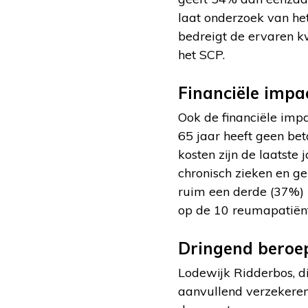
laat onderzoek van het
bedreigt de ervaren kw
het SCP.
Financiële impa
Ook de financiële impa
65 jaar heeft geen be
kosten zijn de laatst
chronisch zieken en g
ruim een derde (37%) 
op de 10 reumapatiënt
Dringend beroe
Lodewijk Ridderbos, d
aanvullend verzekeren 