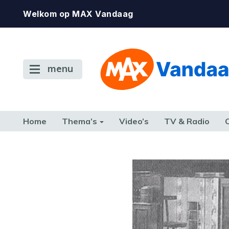
Welkom op MAX Vandaag
menu
Home
Thema’s
Video’s
TV & Radio
CONSUMENT
ETEN & DRINKEN
FAMILIE & RELATIE
GELD, W
TERUG NAAR TOEN