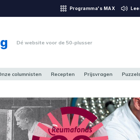
Programma's MAX
Lee
Dé website voor de 50-plusser
Onze columnisten
Recepten
Prijsvragen
Puzzel
ERK & RECHT
GEZONDHEID & SPORT
HUIS, TUIN & HOBBY
MEDIA & 