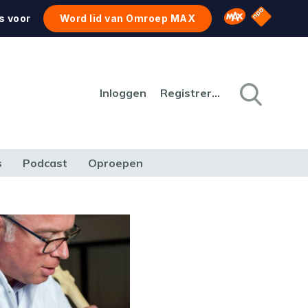
NPO Star
Omroep MAX
s voor
Word lid van Omroep MAX
Inloggen
Registreren
s
Podcast
Oproepen
CULTUUR
NATUUR & MILIEU
REIZEN & VERKEER