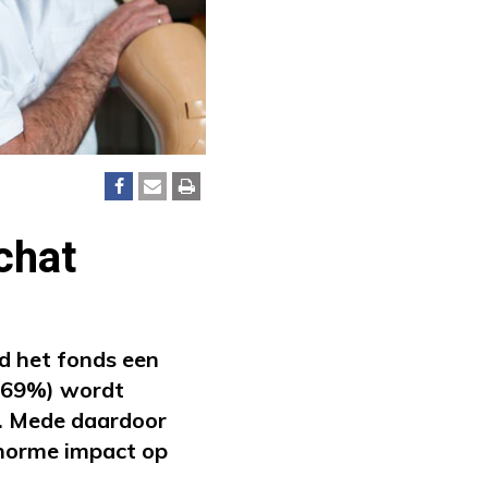
chat
d het fonds een
 (69%) wordt
t. Mede daardoor
enorme impact op