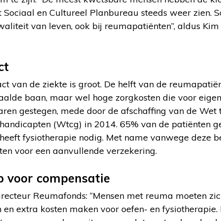
 Sociaal en Cultureel Planbureau steeds weer zien. S
aliteit van leven, ook bij reumapatiënten”, aldus Kim 
ct
ct van de ziekte is groot. De helft van de reumapatië
taalde baan, maar wel hoge zorgkosten die voor eige
e jaren gestegen, mede door de afschaffing van de We
ehandicapten (Wtcg) in 2014. 65% van de patiënten g
heeft fysiotherapie nodig. Met name vanwege deze b
en voor een aanvullende verzekering.
p voor compensatie
irecteur Reumafonds: “Mensen met reuma moeten zic
en extra kosten maken voor oefen- en fysiotherapie. H