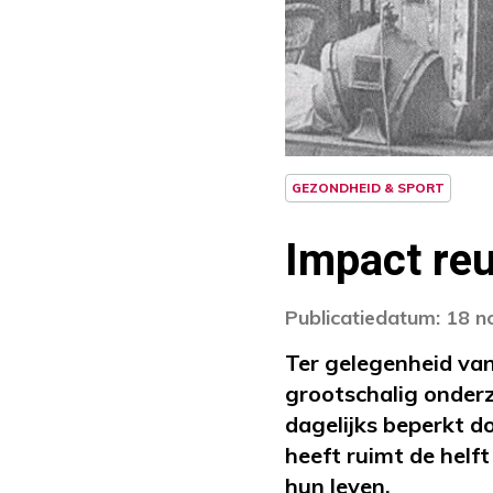
GEZONDHEID & SPORT
Impact re
Publicatiedatum: 18 
Ter gelegenheid va
grootschalig onder
dagelijks beperkt d
heeft ruimt de helf
hun leven.