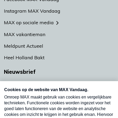
Instagram MAX Vandaag
MAX op sociale media
MAX vakantieman
Meldpunt Actueel
Heel Holland Bakt
Nieuwsbrief
Neem hier een gratis abonnement op onze
nieuwsbrief. Elke vrijdag- en dinsdagochtend in
uw mailbox.
Verzend