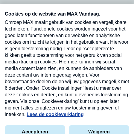
Neem hier een gratis abonnement op onze
nieuwsbrief. Elke vrijdag- en dinsdagochtend in
uw mailbox.
Verzend
Nieuwsbrief
Neem hier een gratis abonnement op onze
nieuwsbrief. Elke vrijdag- en dinsdagochtend in uw
mailbox.
Contact
Algemene voorwaarden
Privacyverklaring
Cookieverklaring