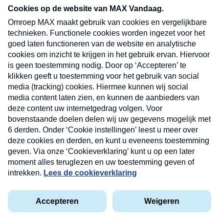
nieuwsbrief. Elke vrijdag- en dinsdagochtend in
uw mailbox.
Verzend
Nieuwsbrief
Neem hier een gratis abonnement op onze
nieuwsbrief. Elke vrijdag- en dinsdagochtend in uw
mailbox.
Contact
Algemene voorwaarden
Privacyverklaring
Cookieverklaring
Kwetsbaarheid melden
privacyverklaring
Copyright © 2026 MAX Vandaag -
Omroep MAX