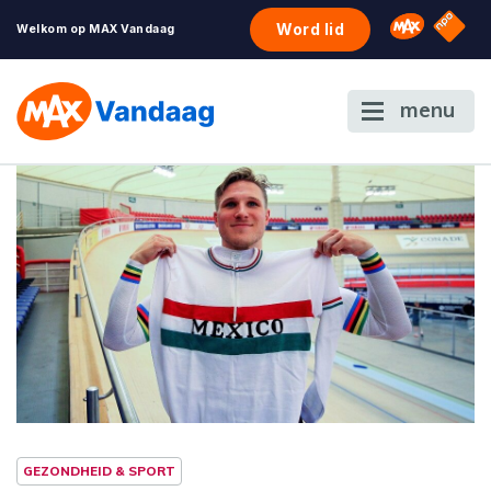
NPO S
Omroep 
Word lid
Welkom op MAX Vandaag
menu
GEZONDHEID & SPORT