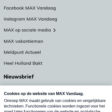
Facebook MAX Vandaag
Instagram MAX Vandaag
MAX op sociale media
MAX vakantieman
Meldpunt Actueel
Heel Holland Bakt
Nieuwsbrief
Neem hier een gratis abonnement op onze
nieuwsbrief. Elke vrijdag- en dinsdagochtend in
uw mailbox.
Verzend