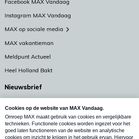
Facebook MAX Vandaag
Instagram MAX Vandaag
MAX op sociale media
MAX vakantieman
Meldpunt Actueel
Heel Holland Bakt
Nieuwsbrief
Neem hier een gratis abonnement op onze
nieuwsbrief. Elke vrijdag- en dinsdagochtend in
uw mailbox.
Verzend