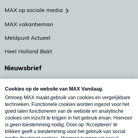
MAX op sociale media
MAX vakantieman
Meldpunt Actueel
Heel Holland Bakt
Nieuwsbrief
Neem hier een gratis abonnement op onze
nieuwsbrief. Elke vrijdag- en dinsdagochtend in
uw mailbox.
Verzend