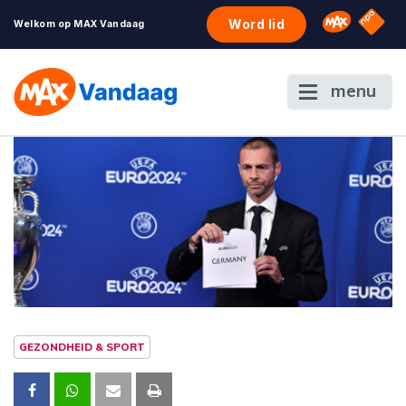
NPO S
Omroep 
Word lid
Welkom op MAX Vandaag
menu
GEZONDHEID & SPORT