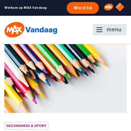
NPO S
Omroep 
Word lid
Welkom op MAX Vandaag
menu
GEZONDHEID & SPORT