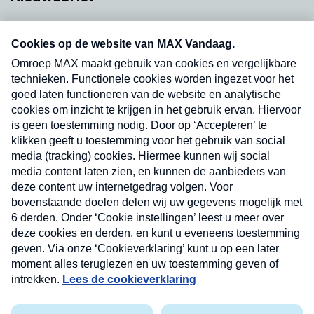
Neem hier een gratis abonnement op onze
nieuwsbrief. Elke vrijdag- en dinsdagochtend in
uw mailbox.
Verzend
Nieuwsbrief
Neem hier een gratis abonnement op onze
nieuwsbrief. Elke vrijdag- en dinsdagochtend in uw
mailbox.
Contact
Algemene voorwaarden
Privacyverklaring
Cookieverklaring